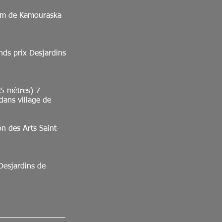
ium de Kamouraska
nds prix Desjardins
x5 mètres) 7
 dans village de
on des Arts
Saint-
Desjardins de