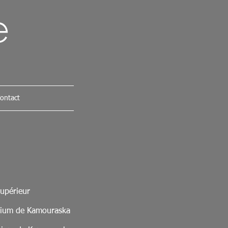
e
ontact
Supérieur
osium de Kamouraska