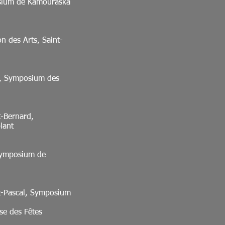
osium de Kamouraska
n des Arts, Saint-
d, Symposium des
t-Bernard,
lant
 Symposium de
nt-Pascal, Symposium
se des Fêtes